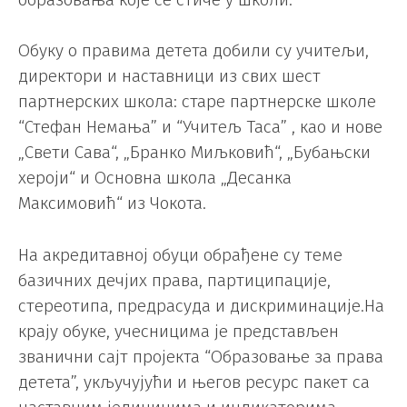
Обуку о правима детета добили су учитељи,
директори и наставници из свих шест
партнерских школа: старе партнерске школе
“Стефан Немања” и “Учитељ Таса” , као и нове
„Свети Сава“, „Бранко Миљковић“, „Бубањски
хероји“ и Основна школа „Десанка
Максимовић“ из Чокота.
На акредитавној обуци обрађене су теме
базичних дечјих права, партиципације,
стереотипа, предрасуда и дискриминације.На
крају обуке, учесницима је представљен
званични сајт пројекта “Образовање за права
детета”, укључујући и његов ресурс пакет са