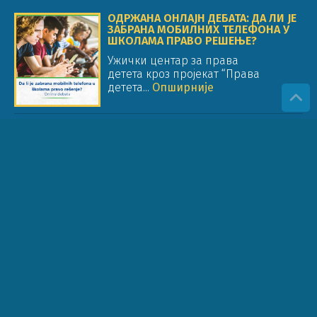
ОДРЖАНА ОНЛАЈН ДЕБАТА: ДА ЛИ ЈЕ
ЗАБРАНА МОБИЛНИХ ТЕЛЕФОНА У
ШКОЛАМА ПРАВО РЕШЕЊЕ?
Ужички центар за права
детета кроз пројекат “Права
детета...
Опширније
ОБРАЗОВАЊЕ ЗА ПРАВА ДЕТЕТА
(ОПД) У ОБРАЗОВНОМ СИСТЕМУ И
РАДУ ОРГАНИЗАЦИЈА
Стручни чланак Др Јелена Жунић
Цицварић Ужички центар за
права...
Опширније
САОПШТЕЊЕ ПОВОДОМ ОБУСТАВЕ
РАДА У ШКОЛАМА: У ОДНОСУ НА
ПРАВО ДЕТЕТА НА ОБРАЗОВАЊЕ
Као представници организација
које су посвећене правима детета...
Опширније