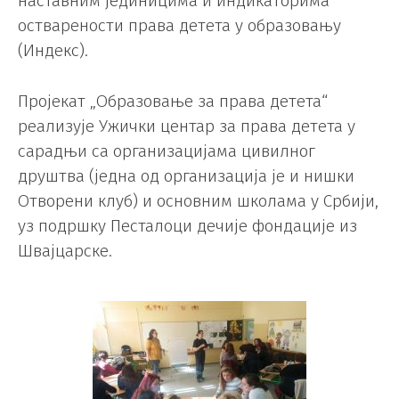
наставним јединицима и индикаторима
остварености права детета у образовању
(Индекс).
Пројекат „Образовање за права детета“
реализује Ужички центар за права детета у
сарадњи са организацијама цивилног
друштва (једна од организација је и нишки
Отворени клуб) и основним школама у Србији,
уз подршку Песталоци дечије фондације из
Швајцарске.