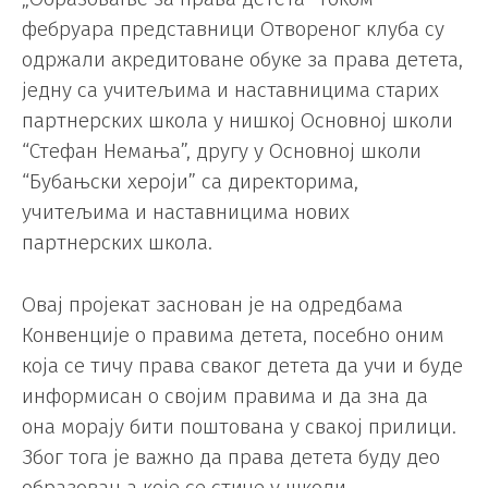
фебруара представници Отвореног клуба су
одржали акредитоване обуке за права детета,
једну са учитељима и наставницима старих
партнерских школа у нишкој Основној школи
“Стефан Немања”, другу у Основној школи
“Бубањски хероји” са директорима,
учитељима и наставницима нових
партнерских школа.
Овај пројекат заснован је на одредбама
Конвенције о правима детета, посебно оним
која се тичу права сваког детета да учи и буде
информисан о својим правима и да зна да
она морају бити поштована у свакој прилици.
Због тога је важно да права детета буду део
образовања које се стиче у школи.