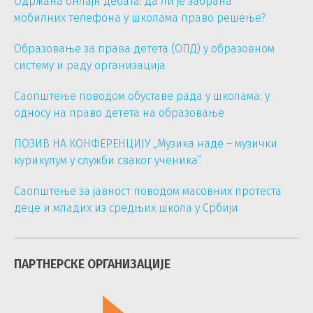
Одржана онлајн дебата: Да ли је забрана
мобилних телефона у школама право решење?
Образовање за права детета (ОПД) у образовном
систему и раду организација
Саопштење поводом обуставе рада у школама: у
односу на право детета на образовање
ПОЗИВ НА КОНФЕРЕНЦИЈУ „Музика наде – музички
курикулум у служби сваког ученика“
Саопштење за јавност поводом масовних протеста
деце и младих из средњих школа у Србији
ПАРТНЕРСКЕ ОРГАНИЗАЦИЈЕ