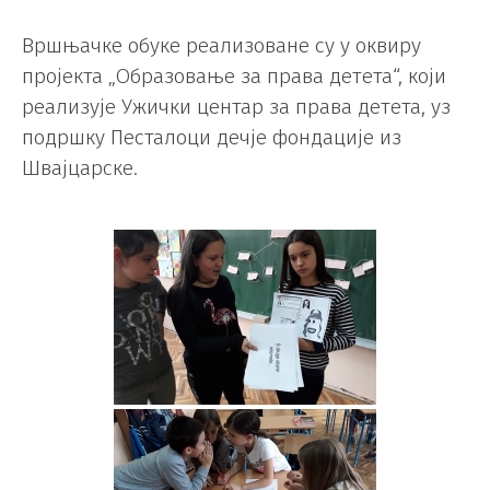
Вршњачке обуке реализоване су у оквиру
пројекта „Образовање за права детета“, који
реализује Ужички центар за права детета, уз
подршку Песталоци дечје фондације из
Швајцарске.