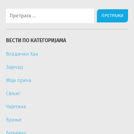
Претрага
за:
ВЕСТИ ПО КАТЕГОРИЈАМА
Владичин Хан
Зајечар
Моја прича
Свљиг
Чајетина
Врање
Бољевац