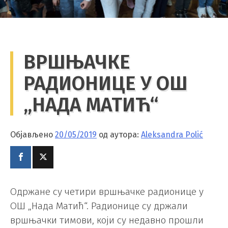
ВРШЊАЧКЕ
РАДИОНИЦЕ У ОШ
„НАДА МАТИЋ“
Објављено
20/05/2019
од аутора:
Aleksandra Polić
Oдржане су четири вршњачке радионице у
ОШ „Нада Матић“. Радионице су држали
вршњачки тимови, који су недавно прошли