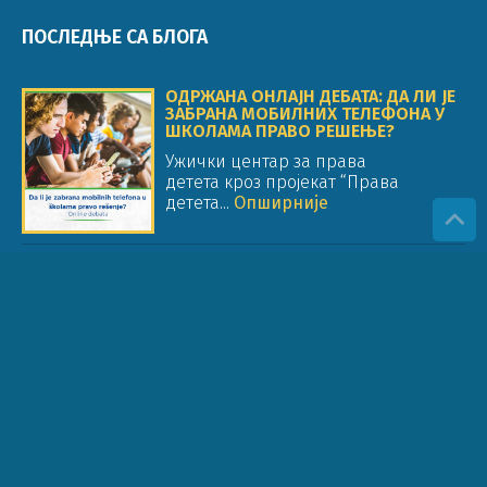
ПОСЛЕДЊЕ СА БЛОГА
ОДРЖАНА ОНЛАЈН ДЕБАТА: ДА ЛИ ЈЕ
ЗАБРАНА МОБИЛНИХ ТЕЛЕФОНА У
ШКОЛАМА ПРАВО РЕШЕЊЕ?
Ужички центар за права
детета кроз пројекат “Права
детета...
Опширније
ОБРАЗОВАЊЕ ЗА ПРАВА ДЕТЕТА
(ОПД) У ОБРАЗОВНОМ СИСТЕМУ И
РАДУ ОРГАНИЗАЦИЈА
Стручни чланак Др Јелена Жунић
Цицварић Ужички центар за
права...
Опширније
САОПШТЕЊЕ ПОВОДОМ ОБУСТАВЕ
РАДА У ШКОЛАМА: У ОДНОСУ НА
ПРАВО ДЕТЕТА НА ОБРАЗОВАЊЕ
Као представници организација