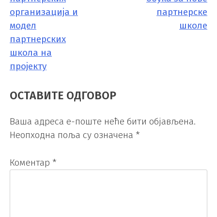
ЧЛАНКА
организација и
партнерске
модел
школе
партнерских
школа на
пројекту
ОСТАВИТЕ ОДГОВОР
Ваша адреса е-поште неће бити објављена.
Неопходна поља су означена
*
Коментар
*