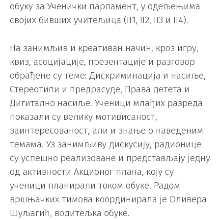
обуку за Ученички парламент, у одељењима
својих бивших учитељица (II1, II2, II3 и II4).
На занимљив и креативан начин, кроз игру,
квиз, асоцијације, презентације и разговор
обрађене су теме: Дискриминација и насиље,
Стереотипи и предрасуде, Права детета и
Дигитално насиље. Ученици млађих разреда
показали су велику мотивисаност,
заинтересованост, али и знање о наведеним
темама. Уз занимљиву дискусију, радионице
су успешно реализоване и представљају једну
од активности Акционог плана, коју су
ученици планирали током обуке. Радом
вршњачких тимова координирала је Оливера
Шуљагић, водитељка обуке.