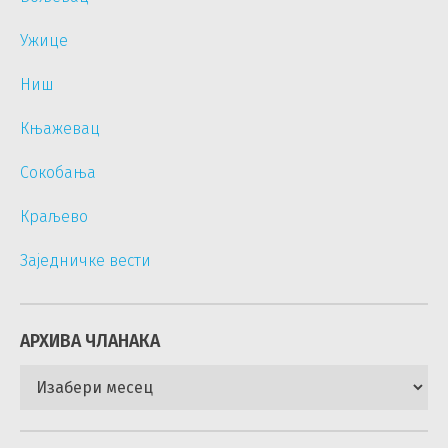
Ужице
Ниш
Књажевац
Сокобања
Краљево
Заједничке вести
АРХИВА ЧЛАНАКА
Архива
чланака