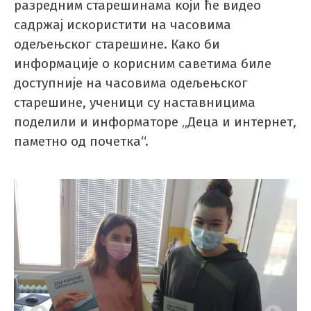
разредним старешинама који ће видео
садржај искористити на часовима
одељењског старешине. Како би
информације о корисним саветима биле
доступније на часовима одељењског
старешине, ученици су наставницима
поделили и информаторе „Деца и интернет,
паметно од почетка“.