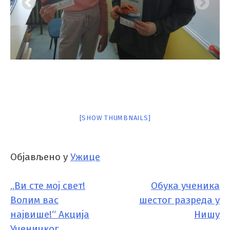
[SHOW THUMBNAILS]
Објављено у
Ужице
„Ви сте мој свет!
Обука ученика
КРЕТАЊЕ
Волим вас
шестог разреда у
ЧЛАНКА
највише!“ Акција
Нишу
Ученичког