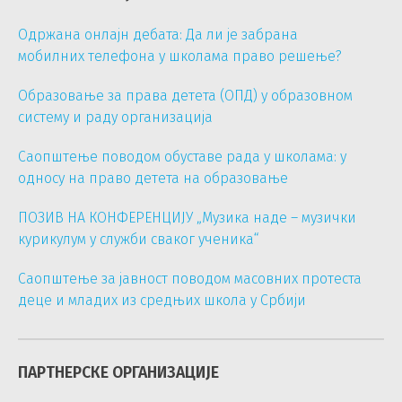
Одржана онлајн дебата: Да ли је забрана
мобилних телефона у школама право решење?
Образовање за права детета (ОПД) у образовном
систему и раду организација
Саопштење поводом обуставе рада у школама: у
односу на право детета на образовање
ПОЗИВ НА КОНФЕРЕНЦИЈУ „Музика наде – музички
курикулум у служби сваког ученика“
Саопштење за јавност поводом масовних протеста
деце и младих из средњих школа у Србији
ПАРТНЕРСКЕ ОРГАНИЗАЦИЈЕ