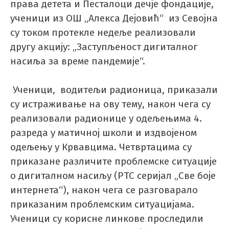
права детета и Песталоци дечје фондације,
ученици из ОШ „Алекса Дејовић“ из Севојна
су током протекле недеље реализовали
другу акцију: „Заступљеност дигиталног
насиља за време пандемије“.
Ученици, водитељи радионица, приказали
су истраживање на ову тему, након чега су
реализовали радионице у одељењима 4.
разреда у матичној школи и издвојеном
одељењу у Крвавцима. Четвртацима су
приказане различите проблемске ситуације
о дигиталном насиљу (РТС серијал „Све боје
интернета“), након чега се разговарало
приказаним проблемским ситуацијама.
Ученици су корисне линкове проследили