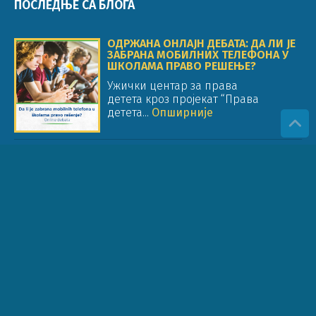
ПОСЛЕДЊЕ СА БЛОГА
ОДРЖАНА ОНЛАЈН ДЕБАТА: ДА ЛИ ЈЕ
ЗАБРАНА МОБИЛНИХ ТЕЛЕФОНА У
ШКОЛАМА ПРАВО РЕШЕЊЕ?
Ужички центар за права
детета кроз пројекат “Права
детета...
Опширније
ОБРАЗОВАЊЕ ЗА ПРАВА ДЕТЕТА
(ОПД) У ОБРАЗОВНОМ СИСТЕМУ И
РАДУ ОРГАНИЗАЦИЈА
Стручни чланак Др Јелена Жунић
Цицварић Ужички центар за
права...
Опширније
САОПШТЕЊЕ ПОВОДОМ ОБУСТАВЕ
РАДА У ШКОЛАМА: У ОДНОСУ НА
ПРАВО ДЕТЕТА НА ОБРАЗОВАЊЕ
Као представници организација
које су посвећене правима детета...