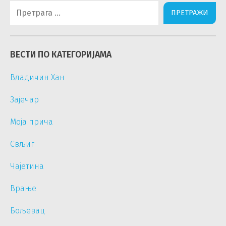
Претрага
за:
ВЕСТИ ПО КАТЕГОРИЈАМА
Владичин Хан
Зајечар
Моја прича
Свљиг
Чајетина
Врање
Бољевац