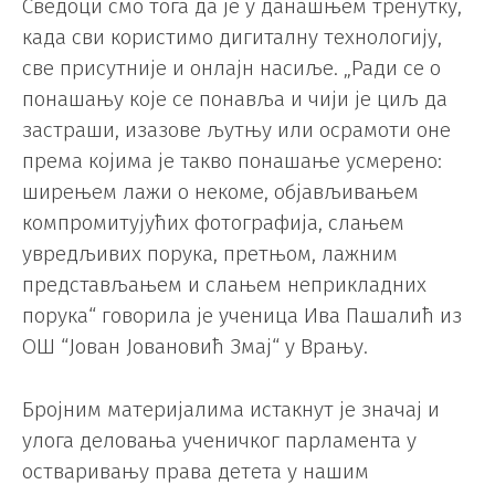
Сведоци смо тога да је у данашњем тренутку,
када сви користимо дигиталну технологију,
све присутније и онлајн насиље. „Ради се о
понашању које се понавља и чији је циљ да
застраши, изазове љутњу или осрамоти оне
према којима је такво понашање усмерено:
ширењем лажи о некоме, објављивањем
компромитујућих фотографија, слањем
увредљивих порука, претњом, лажним
представљањем и слањем неприкладних
порука“ говорила је ученица Ива Пашалић из
ОШ “Јован Јовановић Змај“ у Врању.
Бројним материјалима истакнут је значај и
улога деловања ученичког парламента у
остваривању права детета у нашим