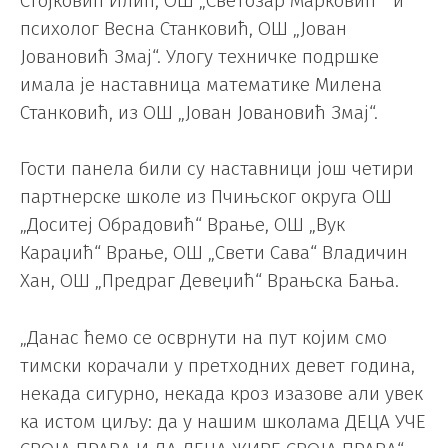
Стојковић Илић, ОШ „Светозар Марковић“ и
психолог Весна Станковић, ОШ „Јован
Јовановић Змај“. Улогу техничке подршке
имала је наставница математике Милена
Станковић, из ОШ „Јован Јовановић Змај“.
Гости панела били су наставници још четири
партнерске школе из Пчињског округа ОШ
„Доситеј Обрадовић“ Врање, ОШ „Вук
Караџић“ Врање, ОШ „Свети Сава“ Владичин
Хан, ОШ „Предраг Девеџић“ Врањска Бања.
„Данас ћемо се осврнути на пут којим смо
тимски корачали у претходних девет година,
некада сигурно, некада кроз изазове али увек
ка истом циљу: да у нашим школама ДЕЦА УЧЕ