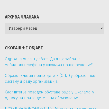
АРХИВА ЧЛАНАКА
Архива
чланака
СКОРАШЊЕ ОБЈАВЕ
Одржана онлајн дебата: Да ли је забрана
мобилних телефона у школама право решење?
Образовање за права детета (ОПД) у образовном
систему и раду организација
Саопштење поводом обуставе рада у школама: у
односу на право детета на образовање
ПОЗИВ НА КОНФЕРЕНЦИЈУ „Музика наде – музички