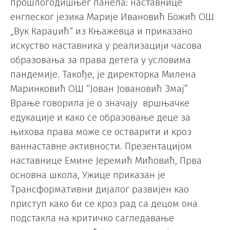
прошлогодишњег панела: наставнице
енглеског језика Марије Ивановић Божић ОШ
„Вук Караџић“ из Књажевца и приказано
искуство наставника у реализацији часова
образовања за права детета у условима
пандемије. Такође, је директорка Милена
Маринковић ОШ “Јован Јовановић Змај”
Врање говорила је о значају вршњачке
едукације и како се образовање деце за
њихова права може се остварити и кроз
ваннаставне активности. Презентацијом
наставнице Емине Јеремић Мићовић, Прва
основна школа, Ужице приказан је
Трансформативни дијалог развијен као
приступ како би се кроз рад са децом она
подстакла на критичко сагледавање