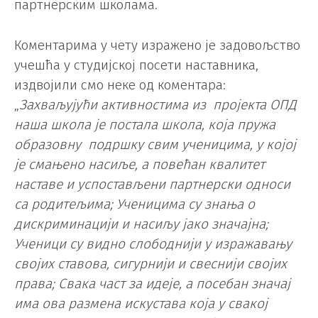
партнерским школама.
Коментарима у чету изражено је задовољство
учешћа у студијској посети наставника,
издвојили смо неке од коментара:
„
Захваљујући активностима из пројекта ОПД
наша школа је постала школа, која пружа
образовну подршку свим ученицима, у којој
је смањено насиље, а повећан квалитет
наставе и успостављени партнерски односи
са родитељима; Ученицима су знања о
дискриминацији и насиљу јако значајна;
Ученици су видно слободнији у изражавању
својих ставова, сигурнији и свеснији својих
права; Свака част за идеје, а посебан значај
има ова размена искустава која у свакој