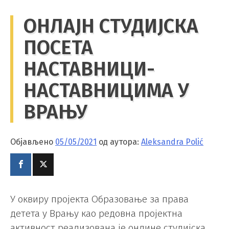
ОНЛAЈН СТУДИЈСКА
ПОСЕТА
НАСТАВНИЦИ-
НАСТАВНИЦИМА У
ВРАЊУ
Објављено
05/05/2021
од аутора:
Aleksandra Polić
У оквиру пројекта Образовање за права
детета у Врању као редовна пројектна
активност реализована je онлине студијска