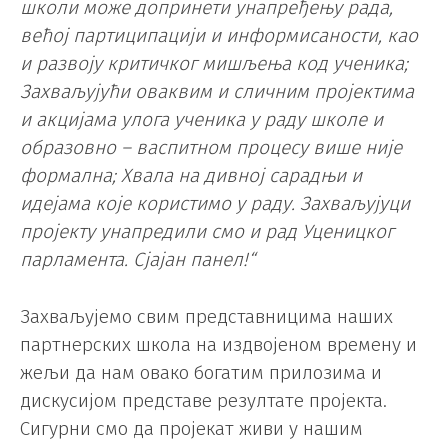
школи може допринети унапређењу рада,
већој партиципацији и информисаности, као
и развоју критичког мишљења код ученика;
Захваљујући оваквим и сличним пројектима
и акцијама улога ученика у раду школе и
образовно – васпитном процесу више није
формална; Хвала на дивној сарадњи и
идејама које користимо у раду. Захваљујуци
пројекту унапредили смо и рад Уценицког
парламента. Сјајан панел!“
Захваљујемо свим представницима наших
партнерских школа на издвојеном времену и
жељи да нам овако богатим прилозима и
дискусијом представе резултате пројекта.
Сигурни смо да пројекат живи у нашим