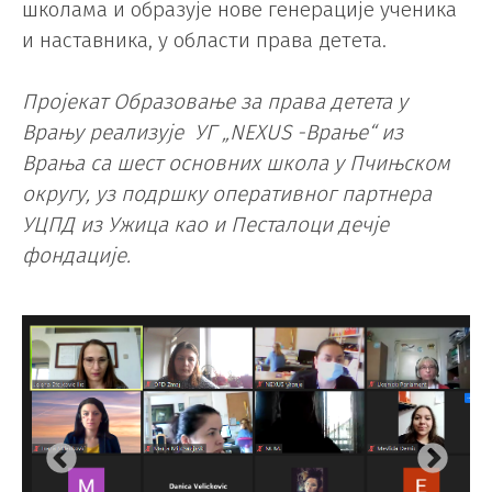
школама и образује нове генерације ученика
и наставника, у области права детета.
Пројекат Образовање за права детета у
Врању реализује УГ „NEXUS -Врање“ из
Врања са шест основних школа у Пчињском
округу, уз подршку оперативног партнера
УЦПД из Ужица као и Песталоци дечје
фондације.