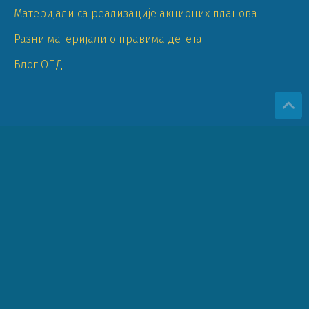
Материјали са реализације акционих планова
Разни материјали о правима детета
Блог ОПД
ПОСЛЕДЊЕ СА БЛОГА
ОДРЖАНА ОНЛАЈН ДЕБАТА: ДА ЛИ ЈЕ
ЗАБРАНА МОБИЛНИХ ТЕЛЕФОНА У
ШКОЛАМА ПРАВО РЕШЕЊЕ?
Ужички центар за права
детета кроз пројекат “Права
детета...
Опширније
ОБРАЗОВАЊЕ ЗА ПРАВА ДЕТЕТА
(ОПД) У ОБРАЗОВНОМ СИСТЕМУ И