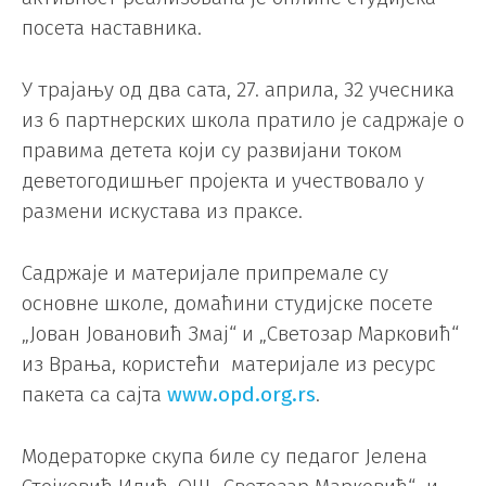
посета наставника.
У трајању од два сата, 27. априла, 32 учесника
из 6 партнерских школа пратило је садржаје о
правима детета који су развијани током
деветогодишњег пројекта и учествовало у
размени искустава из праксе.
Садржаје и материјале припремале су
основне школе, домаћини студијске посете
„Јован Јовановић Змај“ и „Светозар Марковић“
из Врања, користећи материјале из ресурс
пакета са сајта
www.opd.оrg.rs
.
Модераторке скупа биле су педагог Јелена