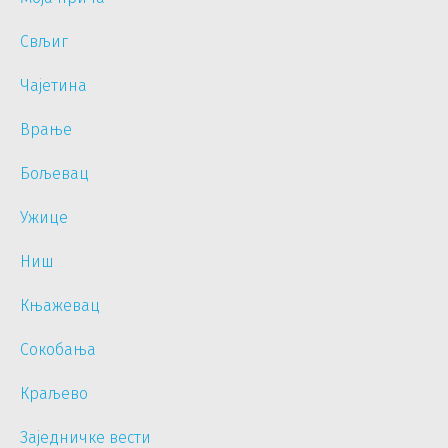
Свљиг
Чајетина
Врање
Бољевац
Ужице
Ниш
Књажевац
Сокобања
Краљево
Заједничке вести