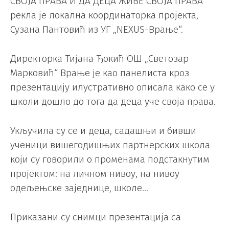
СВОЈА ПРАВА И ДА ДЕЦА ЖИВЕ СВОЈА ПРАВА“
рекла је локална координаторка пројекта,
Сузана Пантовић из УГ „NEXUS-Врање“.
Директорка Тијана Ђокић ОШ „Светозар
Марковић“ Врање је као панелиста кроз
презентацију илустративно описала како се у
школи дошло до тога да деца уче своја права.
Укључила су се и деца, садашњи и бивши
ученици вишегодишњих партнерских школа
који су говорили о променама подстакнутим
пројектом: на личном нивоу, на нивоу
одељењске заједнице, школе…
Приказани су снимци презентација са