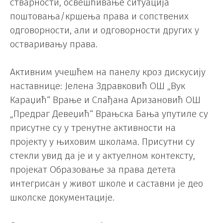
стварности, освешћивање ситуација
поштовања/кршења права и сопствених
одговорности, али и одговорности других у
остваривању права.
Активним учешћем на панелу кроз дискусију
наставнице: Јелена Здравковић ОШ „Вук
Караџић“ Врање и Слађана Аризановић ОШ
„Предраг Девеџић“ Врањска Бања упутиле су
присутне су у тренутне активности на
пројекту у њиховим школама. Присутни су
стекли увид да је и у актуелном контексту,
пројекат Образовање за права детета
интегрисан у живот школе и саставни је део
школске документације.