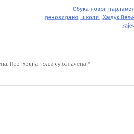
Обука новог парламен
реновираној школи „Хајдук Вељк
Заје
на.
Неопходна поља су означена
*