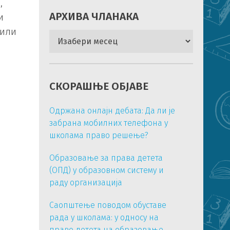
,
АРХИВА ЧЛАНАКА
и
тили
Архива
чланака
СКОРАШЊЕ ОБЈАВЕ
Одржана онлајн дебата: Да ли је
забрана мобилних телефона у
школама право решење?
Образовање за права детета
(ОПД) у образовном систему и
раду организација
Саопштење поводом обуставе
рада у школама: у односу на
право детета на образовање