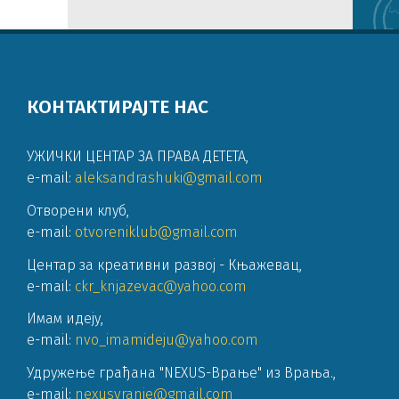
КОНТАКТИРАЈТЕ НАС
УЖИЧКИ ЦЕНТАР ЗА ПРАВА ДЕТЕТА
,
e-mail:
aleksandrashuki@gmail.com
Отворени клуб
,
e-mail:
otvoreniklub@gmail.com
Центар за креативни развој - Књажевац
,
e-mail:
ckr_knjazevac@yahoo.com
Имам идеју
,
e-mail:
nvo_imamideju@yahoo.com
Удружење грађана "NEXUS-Врање" из Врања.
,
e-mail:
nexusvranje@gmail.com