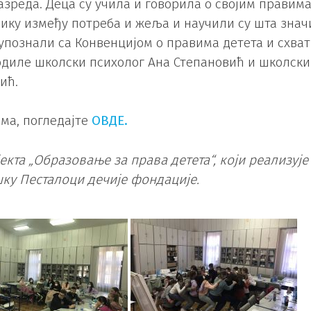
азреда. Деца су учила и говорила о својим правима
лику између потреба и жеља и научили су шта знач
 упознали са Конвенцијом о правима детета и схва
водиле школски психолог Ана Степановић и школски
ић.
ама, погледајте
ОВДЕ.
екта „Образовање за права детета“, који реализује
шку Песталоци дечије фондације.