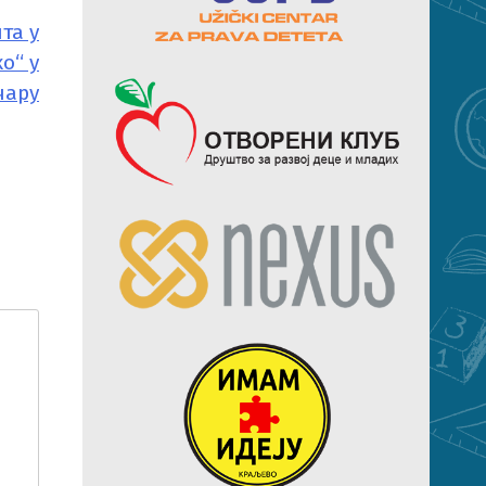
та у
о“ у
чару