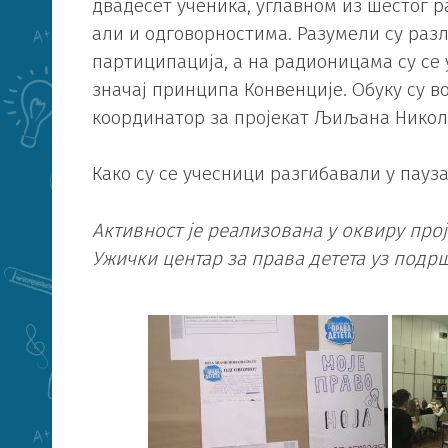
двадесет ученика, углавном из шестог р
али и одговорностима. Разумели су раз
партиципација, а на радионицама су се
значај принципа Конвенције. Обуку су 
координатор за пројекат Љиљана Никол
Како су се учесници разгибавали у пауз
Активност је реализована у оквиру прој
Ужички центар за права детета уз подр