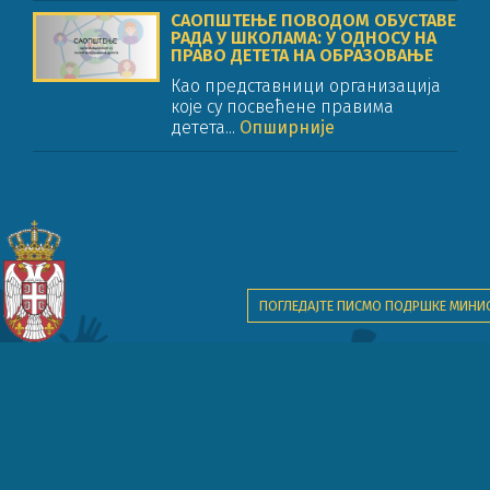
САОПШТЕЊЕ ПОВОДОМ ОБУСТАВЕ
РАДА У ШКОЛАМА: У ОДНОСУ НА
ПРАВО ДЕТЕТА НА ОБРАЗОВАЊЕ
Као представници организација
које су посвећене правима
детета...
Опширније
ПОГЛЕДАЈТЕ ПИСМО ПОДРШКЕ МИНИ
Пројекат финансијски подржава Песталоци дечја фондација.
задржава мрежа партнерских организација на пројекту "Образовање за пра