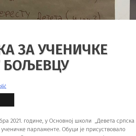
А ЗА УЧЕНИЧКЕ
У БОЉЕВЦУ
lić
обра 2021. године, у Основној школи „Девета српска
а ученичке парламенте. Обуци је присуствовало