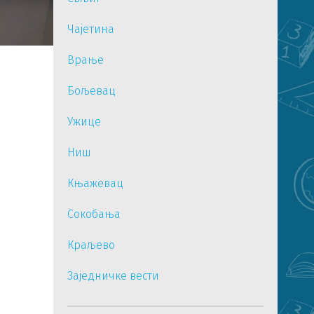
Чајетина
Врање
Бољевац
Ужице
Ниш
Књажевац
Сокобања
Краљево
Заједничке вести