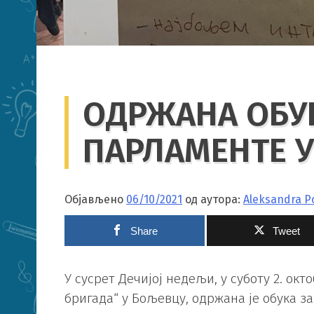
ОДРЖАНА ОБУК
ПАРЛАМЕНТЕ 
Објављено
06/10/2021
од аутора:
Aleksandra Po
Share
Tweet
У сусрет Дечијој недељи, у суботу 2. окт
бригада“ у Бољевцу, одржана је обука з