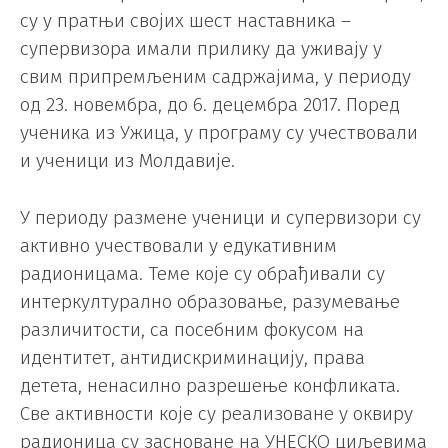
су у пратњи својих шест наставника –
супервизора имали прилику да уживају у
свим припремљеним садржајима, у периоду
од 23. новембра, до 6. децембра 2017. Поред
ученика из Ужица, у програму су учествовали
и ученици из Молдавије.
У периоду размене ученици и супервизори су
активно учествовали у едукативним
радионицама. Теме које су обрађивали су
интеркултурално образовање, разумевање
различитости, са посебним фокусом на
идентитет, антидискриминацију, права
детета, ненасилно разрешење конфликата.
Све активности које су реализоване у оквиру
радионица су засноване на УНЕСКО циљевима