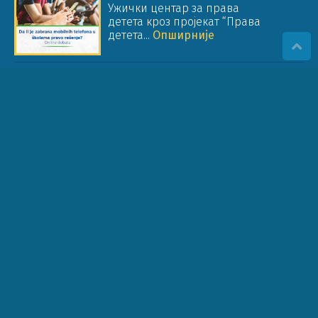
Ужички центар за права
детета кроз пројекат “Права
детета...
Опширније
ОБРАЗОВАЊЕ ЗА ПРАВА ДЕТЕТА
(ОПД) У ОБРАЗОВНОМ СИСТЕМУ И
РАДУ ОРГАНИЗАЦИЈА
Стручни чланак Др Јелена Жунић
Цицварић Ужички центар за
права...
Опширније
САОПШТЕЊЕ ПОВОДОМ ОБУСТАВЕ
РАДА У ШКОЛАМА: У ОДНОСУ НА
ПРАВО ДЕТЕТА НА ОБРАЗОВАЊЕ
Као представници организација
које су посвећене правима детета...
Опширније