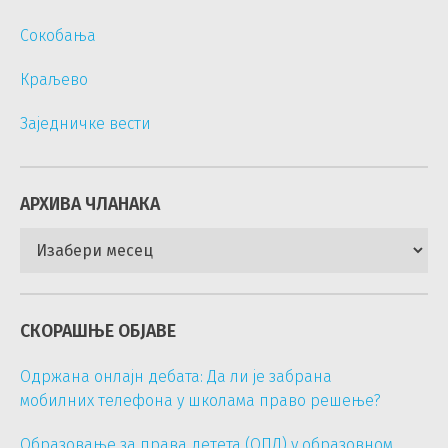
Сокобања
Краљево
Заједничке вести
АРХИВА ЧЛАНАКА
Архива
чланака
СКОРАШЊЕ ОБЈАВЕ
Одржана онлајн дебата: Да ли је забрана
мобилних телефона у школама право решење?
Образовање за права детета (ОПД) у образовном