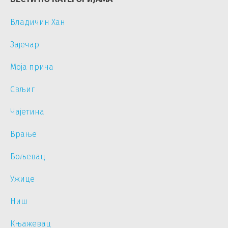
Владичин Хан
Зајечар
Моја прича
Свљиг
Чајетина
Врање
Бољевац
Ужице
Ниш
Књажевац