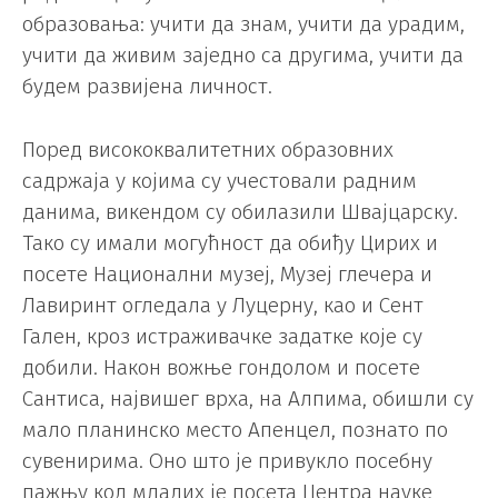
образовања: учити да знам, учити да урадим,
учити да живим заједно са другима, учити да
будем развијена личност.
Поред висококвалитетних образовних
садржаја у којима су учестовали радним
данима, викендом су обилазили Швајцарску.
Тако су имали могућност да обиђу Цирих и
посете Национални музеј, Музеј глечера и
Лавиринт огледала у Луцерну, као и Сент
Гален, кроз истраживачке задатке које су
добили. Након вожње гондолом и посете
Сантиса, највишег врха, на Алпима, обишли су
мало планинско место Апенцел, познато по
сувенирима. Оно што је привукло посебну
пажњу код младих је посета Центра науке „