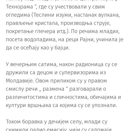
Технорама “, где су учествовали у свим
огледима (Теслини изуми, настанак вулкана,
прављење кристала, производња струје,
покретање глечера итд.). По речима младих,
посета водопадима, на реци Рајни, учинила је
да се осећају као у бајци.
У вечерњим сатима, након радионица су се
дружили са децом и супервизорима из
Молдавије. Овом приликом су у правом
смислу речи „ размена “ разговарали о
различитостима и сличностима, обичајима и
култури вршњака са којима су се упознали.
Током боравка у дечијем селу, млади су
снимили радио емисију, чији су садржаји