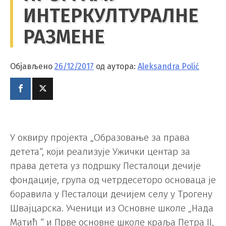
ИНТЕРКУЛТУРАЛНЕ
РАЗМЕНЕ
Објављено
26/12/2017
од аутора:
Aleksandra Polić
У оквиру пројекта „Образовање за права
детета“, који реализује Ужички центар за
права детета уз подршку Песталоци дечије
фондације, група од четрдесеторо основаца је
боравила у Песталоци дечијем селу у Трогену
Швајцарска. Ученици из Основне школе „Нада
Матић “ и Прве основне школе краља Петра II,