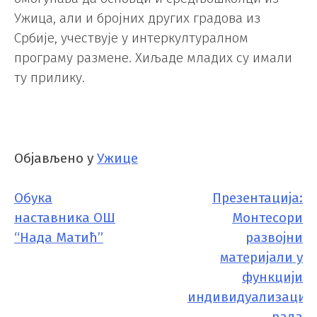
Ужица, али и бројних других градова из
Србије, учествује у интеркултуралном
програму размене. Хиљаде младих су имали
ту прилику.
Објављено у
Ужице
Обука
Презентација:
КРЕТАЊЕ
наставника ОШ
Монтесори
ЧЛАНКА
“Нада Матић”
развојни
материјали у
функцији
индивидуализације
рада