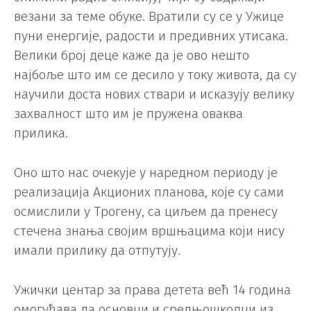
везани за теме обуке. Вратили су се у Ужице
пуни енергије, радости и предивних утисака.
Велики број деце каже да је ово нешто
најбоље што им се десило у току живота, да су
научили доста нових ствари и исказују велику
захвалност што им је пружена оваква
прилика.
Оно што нас очекује у наредном периоду је
реализација Акционих планова, које су сами
осмислили у Трогену, са циљем да пренесу
стечена знања својим вршњацима који нису
имали прилику да отпутују.
Ужички центар за права детета већ 14 година
омогућава да основци и средњошколци из