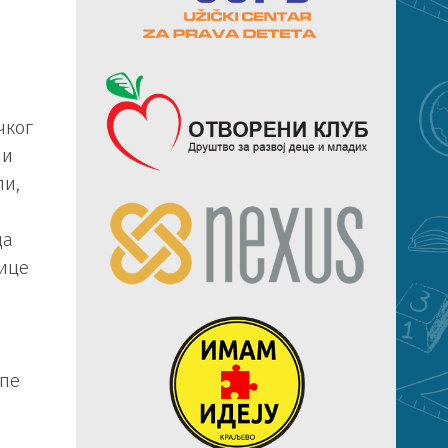
чког
 и
пи,
да
цице
епе