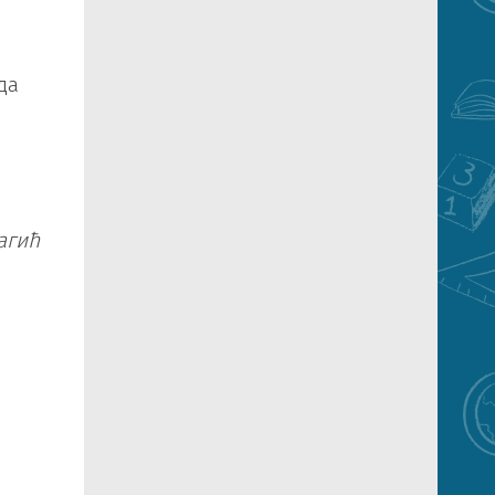
да
агић