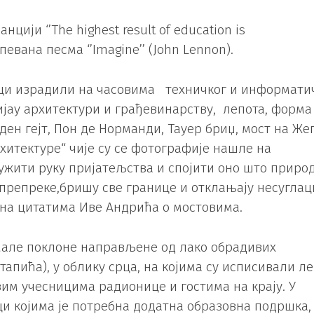
цији ‘’The highest result of education is
тпевана песма ‘’Imagine’’ (John Lennon).
ици израдили на часовима техничког и информати
јау архитектури и грађевинарству, лепота, форма
ден гејт, Пон де Норманди, Тауер бриџ, мост на Же
рхитектуре“ чије су се фотографије нашле на
ружити руку пријатељства и спојити оно што приро
 препреке,бришу све границе и отклањају несугла
на цитатима Иве Андрића о мостовима.
мале поклоне направљене од лако обрадивих
тапића), у облику срца, на којима су исписивали л
вим учесницима радионице и гостима на крају. У
ци којима је потребна додатна образовна подршка,