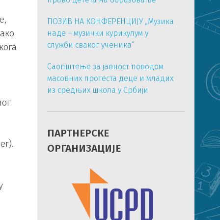
е,
ПОЗИВ НА КОНФЕРЕНЦИЈУ „Музика
како
наде – музички курикулум у
служби сваког ученика“
кога
Саопштење за јавност поводом
масовних протеста деце и младих
из средњих школа у Србији
ног
ПАРТНЕРСКЕ
er).
ОРГАНИЗАЦИЈЕ
у