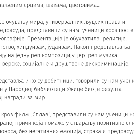
ављеним срцима, шакама, цветовима…
се очувању мира, универзалних људсих права и
редрасуда, представили су нам ученици кроз посте
еографије. Презентација је обухватила религије:
нство, хиндуизам, јудаизам. Након представљања
ју на једну реп композицију, јер реп музика
 верске, социјалне и друштвене дискриминације.
едставља и ко су добитници, говорили су нам учен
н у Народној библиотеци Ужице био је резултат
ј награди за мир.
 кроз филм „Сплав“, представили су нам ученици н
мираној причи која помаже у стварању позитивне сл
оноса, без негативних емоција, страха и предрасуд