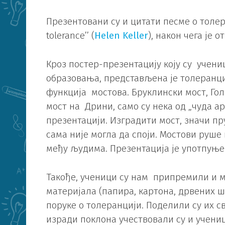
Презентовани су и цитати песме о толеран
tolerance’’ (
Helen Keller
), након чега је о
Кроз постер-презентацију коју су учен
образовања, представљена је толеранци
функција мостова. Бруклински мост, Гол
мост на Дрини, само су нека од „чуда а
презентацији. Изградити мост, значи п
сама није могла да споји. Мостови руше
међу људима. Презентација је употпуње
Такође, ученици су нам припремили и 
материјала (папира, картона, дрвених ш
поруке о толеранцији. Поделили су их с
изради поклона учествовали су и учени