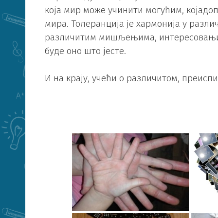
која мир може учинити могућим, којадо
мира. Толеранција је хармонија у различ
различитим мишљењима, интересовањима
буде оно што јесте.
И на крају, учећи о различитом, преисп