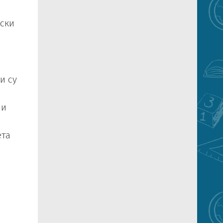
лски
и су
 и
ета
а