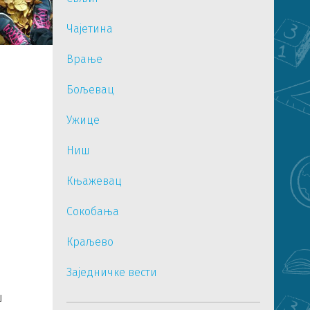
Чајетина
Врање
Бољевац
Ужице
Ниш
Књажевац
Сокобања
Краљево
Заједничке вести
ш