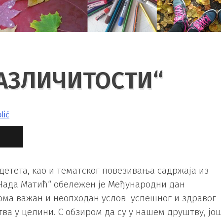
РАЗЛИЧИТОСТИ“
lić
детета, као и тематског повезивања садржаја из
Нада Матић“ обележен је Међународни дан
еома важан и неопходан услов успешног и здравoг
тва у целини. С обзиром да су у нашем друштву, јо