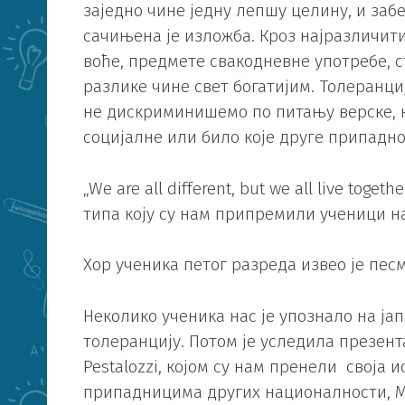
заједно чине једну лепшу целину, и за
сачињена је изложба. Кроз најразличит
воће, предмете свакодневне употребе, с
разлике чине свет богатијим. Толеранциј
не дискриминишемо по питању верске, на
социјалне или било које друге припадно
„We are all different, but we all live tog
типа коју су нам припремили ученици на
Хор ученика петог разреда извео је песму 
Неколико ученика нас је упознало на ја
толеранцију. Потом је уследила презент
Pestalozzi, којом су нам пренели своја 
припадницима других националности, 