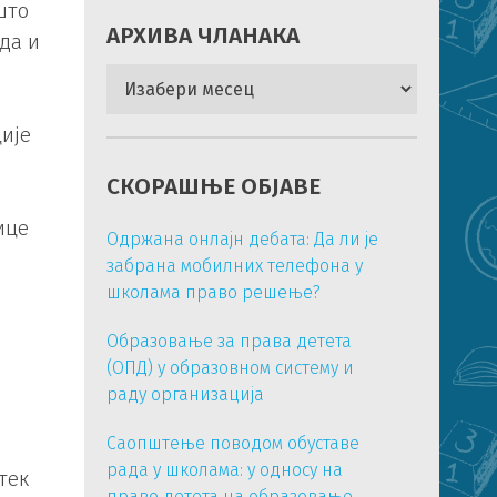
што
АРХИВА ЧЛАНАКА
да и
Архива
чланака
ије
СКОРАШЊЕ ОБЈАВЕ
ице
Одржана онлајн дебата: Да ли је
забрана мобилних телефона у
школама право решење?
Образовање за права детета
(ОПД) у образовном систему и
раду организација
Саопштење поводом обуставе
рада у школама: у односу на
тек
право детета на образовање