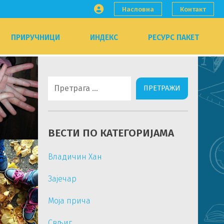
Насловна
Контакт
ПРИРУЧНИЦИ
ИНДЕКС
РЕСУРС ПАКЕТ
Претрага
за:
ВЕСТИ ПО КАТЕГОРИЈАМА
Владичин Хан
Зајечар
Моја прича
Свљиг