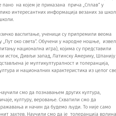
 пано на којем је приказана прича „Сплав“ у
олико интересантних информација везаних за шко
школи.
изичко васпитање, ученици су припремили веома
 „Пут око света“. Обучени у народне ношње, извел
 питању национална игра), којима су представили
ски исток, Дивљи запад, Латинску Америку, Шпанију
редстављена је мултикултуралност и толеранција,
лтура и националних карактеристика из целог св
 научили смо да познавањем других култура,
ичаје, културу, веровање. Схватили смо да
ражавања и начин да будемо људи. То није само
онит захтев. Научили смо да је толеранција врлин