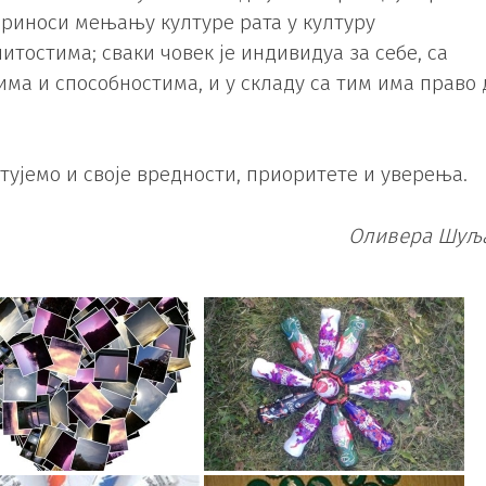
приноси мењању културе рата у културу
итостима; сваки човек је индивидуа за себе, са
 и способностима, и у складу са тим има право 
итујемо и своје вредности, приоритете и уверења.
Оливера Шуљ