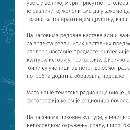
увек, у великој мери присутне нетолер
је различито, желели смо да укажемо д
тежњи ка толерантнијем друштву, као и
На часовима редовне наставе али и ванн
са аспекта различитих наставних предм
следеће наставне предмете: енглески јез
културу, историју, географију, физичко
били су ученици од петог до осмог разр
потребна додатна образовна подршка.
Мото наше тематске радионице био је „
фотографија којом је радионица почела.
На часовима ликовне културе, ученици 
непосредном окружењу, граду, широј ок