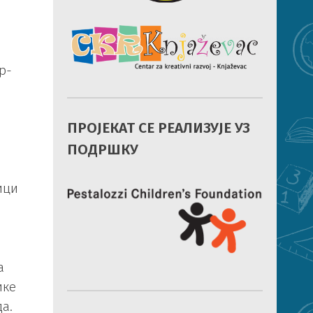
р-
ПРОЈЕКАТ СЕ РЕАЛИЗУЈЕ УЗ
ПОДРШКУ
ици
а
ике
а.