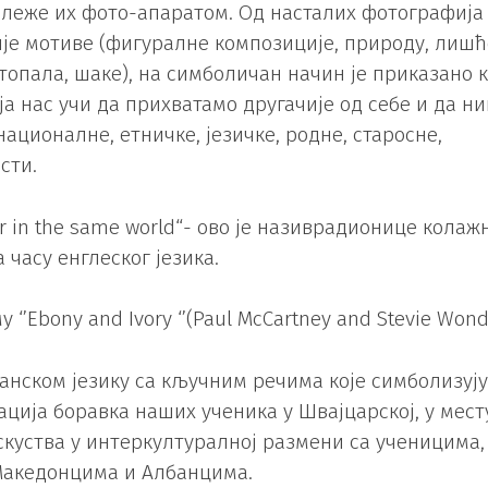
бележе их фото-апаратом. Од насталих фотографија
ије мотиве (фигуралне композиције, природу, лишћ
топала, шаке), на симболичан начин је приказано 
а нас учи да прихватамо другачије од себе и да ни
ционалне, етничке, језичке, родне, старосне,
сти.
ether in the same world“- ово је називрадионице колаж
 часу енглескoг језика.
‘’Ebony and Ivory ‘’(Paul McCartney and Stevie Wond
панском језику са кључним речима које симболизују
ација боравка наших ученика у Швајцарској, у мест
искуства у интеркултуралној размени са ученицима,
Македонцима и Албанцима.