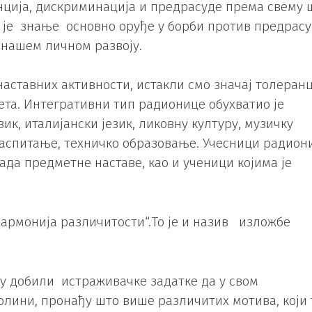
анција, дискриминација и предрасуде према свему 
а је знање основно оруђе у борби против предрасу
 нашем личном развоју.
аставних активности, истакли смо значај толеранц
ета. Интегративни тип радионице обухватио је
ик, италијански језик, ликовну културу, музичку
 васпитање, техничко образовање. Учесници радион
ада предметне наставе, као и ученици којима је
Хармонија различитости“.То је и назив изложбе
су добили истраживачке задатке да у свом
олини, пронађу што више различитих мотива, који 