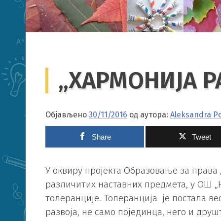
„ХАРМОНИЈА 
Објављено
30/11/2016
од аутора:
Aleksandra Po
Share
Tweet
У оквиру пројекта Образовање за права 
различитих наставних предмета, у ОШ „
толеранције. Толеранција је постала в
развоја, не само појединца, него и друш