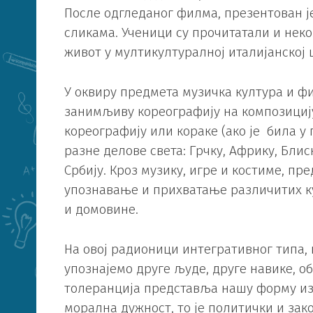
После одгледаног филма, презентован је
сликама. Ученици су прочитатали и нек
живот у мултикултуралној италијанској 
У оквиру предмета музичка култура и ф
занимљиву кореографију на композицију
кореографију или кораке (ако је била у
разне делове света: Грчку, Африку, Бли
Србију. Кроз музику, игре и костиме, п
упознавање и прихватање различитих ку
и домовине.
На овој радионици интегративног типа,
упознајемо друге људе, друге навике, об
толеранција представља нашу форму из
морална дужност, то је политички и зак