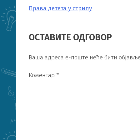
Права детета у стрипу
КРЕТАЊЕ
ЧЛАНКА
ОСТАВИТЕ ОДГОВОР
Ваша адреса е-поште неће бити објавље
Коментар
*