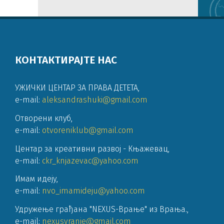
КОНТАКТИРАЈТЕ НАС
УЖИЧКИ ЦЕНТАР ЗА ПРАВА ДЕТЕТА
,
e-mail:
aleksandrashuki@gmail.com
Отворени клуб
,
e-mail:
otvoreniklub@gmail.com
Центар за креативни развој - Књажевац
,
e-mail:
ckr_knjazevac@yahoo.com
Имам идеју
,
e-mail:
nvo_imamideju@yahoo.com
Удружење грађана "NEXUS-Врање" из Врања.
,
e-mail:
nexusvranje@gmail.com