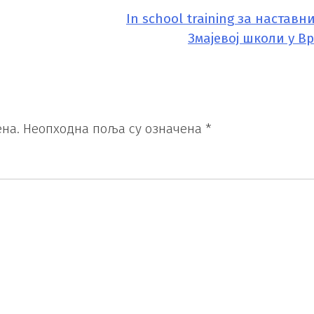
In school training за наставн
Змајевој школи у В
на.
Неопходна поља су означена
*