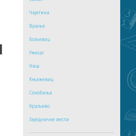
Чајетина
Врање
Бољевац
И
Ужице
Ниш
Књажевац
Сокобања
Краљево
Заједничке вести