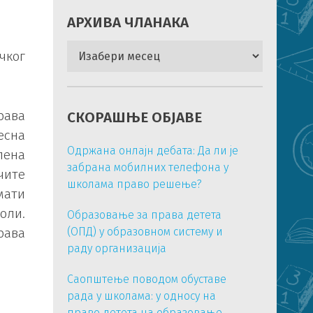
АРХИВА ЧЛАНАКА
Архива
чког
чланака
рава
СКОРАШЊЕ ОБЈАВЕ
есна
Одржана онлајн дебата: Да ли је
лена
забрана мобилних телефона у
чите
школама право решење?
мати
оли.
Образовање за права детета
рава
(ОПД) у образовном систему и
раду организација
Саопштење поводом обуставе
рада у школама: у односу на
право детета на образовање