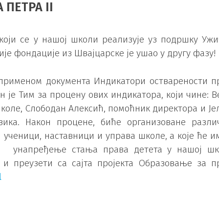
ПЕТРА II
који се у нашој школи реализује уз подршку Ужи
ије фондације из Швајцарске је ушао у другу фазу!
 применом документа Индикатори остварености п
 је Тим за процену ових индикатора, који чине: В
коле, Слободан Алексић, помоћник директора и Је
зика. Након процене, биће организоване разли
 ученици, наставници и управа школе, а које ће и
 унапређење стања права детета у нашој шк
и преузети са сајта пројекта Образовање за п
l