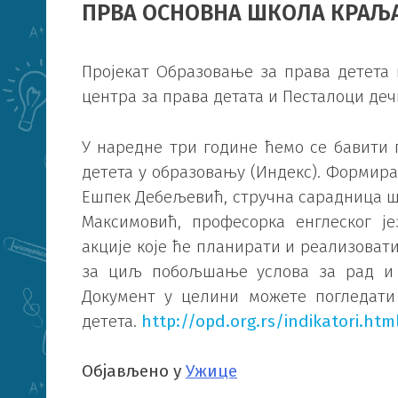
ПРВА
ОСНОВНА ШКОЛА КРАЉА 
Пројекат Образовање за права детета 
центра за права детата и Песталоци деч
У наредне три године ћемо се бавити
детета у образовању (Индекс). Формиран
Ешпек Дебељевић, стручна сарадница ш
Максимовић, професорка енглеског је
акције које ће планирати и реализовати
за циљ побољшање услова за рад и
Документ у целини можете погледати 
детета.
http://opd.org.rs/indikatori.htm
Објављено у
Ужице