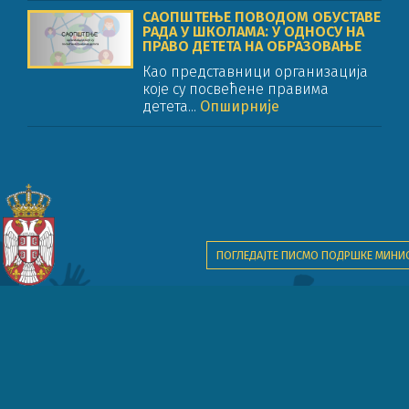
САОПШТЕЊЕ ПОВОДОМ ОБУСТАВЕ
РАДА У ШКОЛАМА: У ОДНОСУ НА
ПРАВО ДЕТЕТА НА ОБРАЗОВАЊЕ
Као представници организација
које су посвећене правима
детета...
Опширније
ПОГЛЕДАЈТЕ ПИСМО ПОДРШКЕ МИНИ
Пројекат финансијски подржава Песталоци дечја фондација.
задржава мрежа партнерских организација на пројекту "Образовање за пра