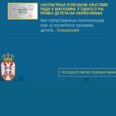
САОПШТЕЊЕ ПОВОДОМ ОБУСТАВЕ
РАДА У ШКОЛАМА: У ОДНОСУ НА
ПРАВО ДЕТЕТА НА ОБРАЗОВАЊЕ
Као представници организација
које су посвећене правима
детета...
Опширније
ПОГЛЕДАЈТЕ ПИСМО ПОДРШКЕ МИНИ
Пројекат финансијски подржава Песталоци дечја фондација.
задржава мрежа партнерских организација на пројекту "Образовање за пра