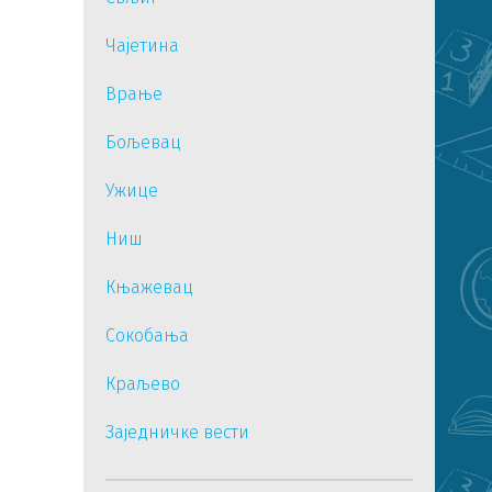
Чајетина
Врање
Бољевац
Ужице
Ниш
Књажевац
Сокобања
Краљево
Заједничке вести