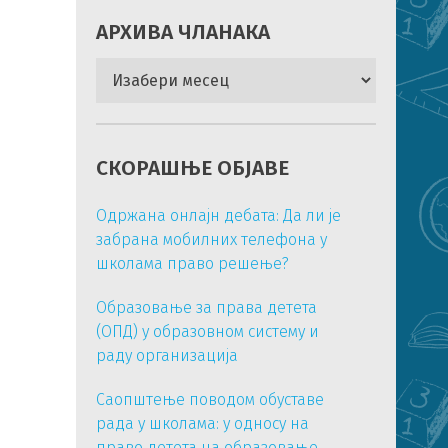
АРХИВА ЧЛАНАКА
Архива
чланака
СКОРАШЊЕ ОБЈАВЕ
Одржана онлајн дебата: Да ли је
забрана мобилних телефона у
школама право решење?
Образовање за права детета
(ОПД) у образовном систему и
раду организација
Саопштење поводом обуставе
рада у школама: у односу на
право детета на образовање