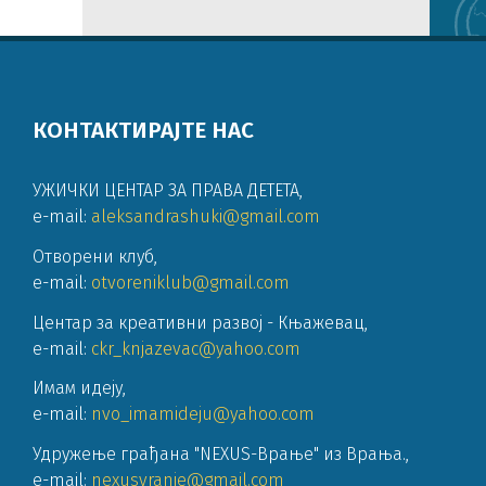
КОНТАКТИРАЈТЕ НАС
УЖИЧКИ ЦЕНТАР ЗА ПРАВА ДЕТЕТА
,
e-mail:
aleksandrashuki@gmail.com
Отворени клуб
,
e-mail:
otvoreniklub@gmail.com
Центар за креативни развој - Књажевац
,
e-mail:
ckr_knjazevac@yahoo.com
Имам идеју
,
e-mail:
nvo_imamideju@yahoo.com
Удружење грађана "NEXUS-Врање" из Врања.
,
e-mail:
nexusvranje@gmail.com