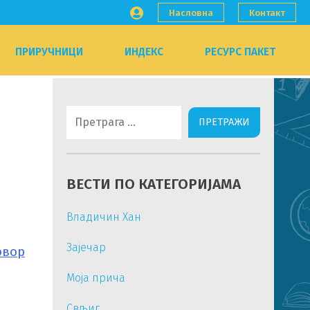
Насловна
Контакт
ПРИРУЧНИЦИ
ИНДЕКС
РЕСУРС ПАКЕТ
Претрага
за:
ВЕСТИ ПО КАТЕГОРИЈАМА
Владичин Хан
Зајечар
овор
Моја прича
Свљиг